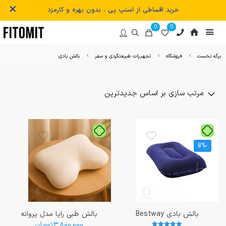
✕
خرید اقساطی از اسنپ پی ، بدون بهره و کارمزد
0
0
برگه نخست
فروشگاه
تجهیزات طبیعتگردی و سفر
بالش بادی
-8%
بالش بادی Bestway
بالش طبی رایا مدل پروانه
۳,۸۰۰,۰۰۰
تومان