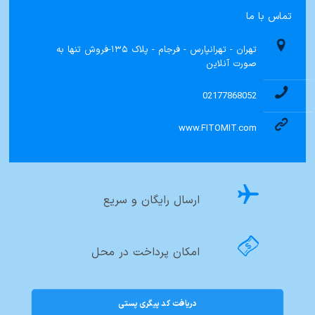
تماس با ما
تهران - تهرانپارس - فرجام - پلاک ۱۳۵-فروش تنها به
صورت آنلاین
02177868052
www.FITOMIT.com
ارسال رایگان و سریع
امکان پرداخت در محل
دریافت کد پیگری پستی