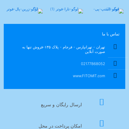
تماس با ما
تهران - تهرانپارس - فرجام - پلاک ۱۳۵-فروش تنها به
صورت آنلاین
02177868052
www.FITOMIT.com
ارسال رایگان و سریع
امکان پرداخت در محل