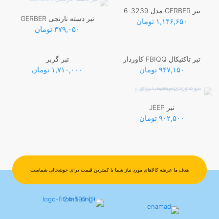
محصول
تبر GERBER مدل 3239-6
دارای
تبر دسته نارنجی GERBER
۱,۱۴۶,۶۵۰
انواع
تومان
۳۷۹,۰۵۰
تومان
مختلفی
می
باشد.
گزینه
تبر تاکتیکال FBIQQ کاوردار
تبر گربر
ها
۹۴۷,۱۵۰
تومان
۱,۷۱۰,۰۰۰
تومان
ممکن
است
در
صفحه
تبر JEEP
محصول
۹۰۲,۵۰۰
تومان
انتخاب
شوند
هدف ما عرضه کالاهای مورد نیاز شما با کمترین قیمت برای خوشحالی شماست