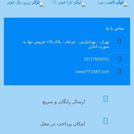
تماس با ما
تهران - تهرانپارس - فرجام - پلاک ۱۳۵-فروش تنها به
صورت آنلاین
02177868052
www.FITOMIT.com
ارسال رایگان و سریع
امکان پرداخت در محل