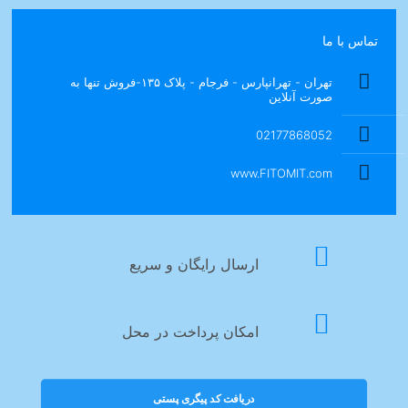
انتخاب
شوند
تماس با ما
تهران - تهرانپارس - فرجام - پلاک ۱۳۵-فروش تنها به
صورت آنلاین
02177868052
www.FITOMIT.com
ارسال رایگان و سریع
امکان پرداخت در محل
دریافت کد پیگری پستی