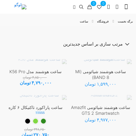
0
0
برگه نخست
فروشگاه
ساعت
ساعت هوشمند شیائومی (MI
ساعت هوشمند مدل K56 Pro
-1%
BAND 8)
۴,۸۵۰,۰۰۰
تومان
قیمت
قیمت
۴,۷۹۰,۰۰۰
تومان
۱,۵۹۹,۰۰۰
تومان
اصلی:
فعلی:
۴,۸۵۰,۰۰۰ تومان
۴,۷۹۰,۰۰۰ تومان.
بود.
ساعت هوشمند شیائومی Amazfit
ساعت پاراکورد تاکتیکال ۶ کاره
-22%
GTS 2 Smartwatch
نمره
۴,۹۷۷,۰۰۰
تومان
5.00
از 5
۳۴۸,۶۵۰
تومان
قیمت
قیمت
۲۷۰,۷۵۰
تومان