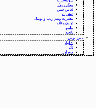
سوییشرت
میکرو پلار
لباس بیس
تیشرت
تیشرت ونیم زیپ و تونیک
تونیک زنانه
مانتو
پانچو
پایین پوش
شلوار
لگ
جوراب