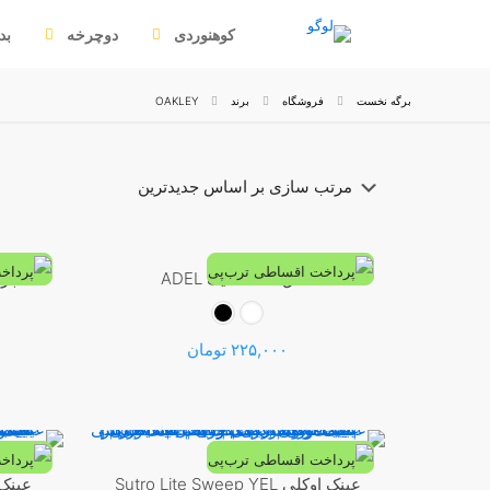
کوهنوردی
دوچرخه
بد
برگه نخست
فروشگاه
برند
OAKLEY
ساق دست نایک ADEL
چرا
۲۲۵,۰۰۰
تومان
این
محصول
دارای
انواع
عینک اوکلی Sutro Lite Sweep YEL
عینک 
-13%