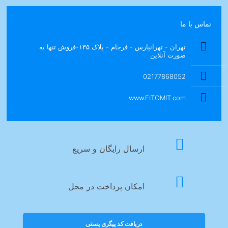
تماس با ما
تهران - تهرانپارس - فرجام - پلاک ۱۳۵-فروش تنها به
صورت آنلاین
02177868052
www.FITOMIT.com
ارسال رایگان و سریع
امکان پرداخت در محل
دریافت کد پیگری پستی