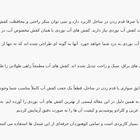
صفحه
گزینه
انتخاب
گزینه
محصول
ها
شوند
ها
انتخاب
ممکن
یا صرفا قدم زدن در ساحل کاربرد دارد و نمی توان منکر راحتی و محافظت کف
ممکن
شوند
است
 جفت کفش آب نوردی نیاز دارید. کفش های آب نوردی یا همان کفش مخصوص آب، در 
است
در
در
 نوردی به درد شما خواهد خورد. آنها به گونه ای طراحی شده اند که نه تنها از
صفحه
صفحه
محصول
محصول
انتخاب
ای براق، سبک و راحت تبدیل شده اند. کفش های آب مطمئناً راهی طولانی را طی 
انتخاب
شوند
شوند
ایق سواری یا قدم زدن در ساحل، قطعاً یک جفت کفش آب کاملاً مناسب شما وجود د
همین دلیل در این مقاله لیستی از بهترین کفش های آب نوردی را آورده ایم. ب
غربی و کلرادو پوشیدیم و کیفیت آن ها را به صورت دقیق آزمایش کردیم.
سیار کاربردی است و تمامی کوهنوردان حرفه‌ای از این صندل ها استفاده می کنند.