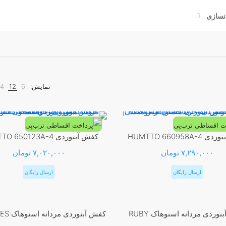
نسازی
نمایش:
6
12
4
HUMTTO 660958A
کفش آبنوردی HUMTTO 650123A-4
۷,۲۹۰,۰۰۰
تومان
۷,۰۲۰,۰۰۰
تومان
ارسال رایگان
ارسال رایگان
این
این
محصول
محصول
کفش آبنوردی مردانه اسنوهاک RUBY
کفش آبنور
دارای
دارای