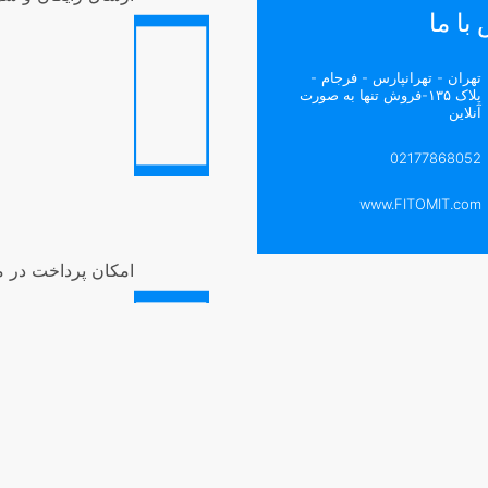
با ما
تهران - تهرانپارس - فرجام -
پلاک ۱۳۵-فروش تنها به صورت
آنلاین
02177868052
www.FITOMIT.com
امکان پرداخت در 