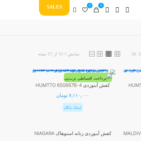
0
0
SALES
Sorted
2
36
نمایش 1–12 از 57 نتیجه
by
latest
کفش آبنوردی HUMTTO 650667B-4
۷,۱۱۰,۰۰۰
تومان
ارسال رایگان
این
محصول
دی مردانه اسنوهاک MALDIVES
کفش آبنوردی زنانه اسنوهاک NIAGARA
دارای
-7%