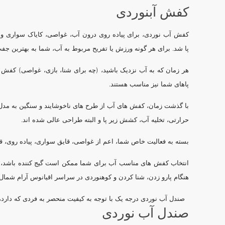
صفحه
باشد.
کفش آبنوردی
محصول
گزینه
انتخاب
کفش آب نوردی، برای پیاده روی درون آب، غواصی، کایاک سواری و 
ها
شوند
پا شد. برای هر گونه ورزش یا تفریح مربوط به آب، شما به بهترین
ممکن
است
هر زمان که به آب نزدیک باشید، (چه برای شنا، بازی، غواصی) کفش آب
در
پاهای شما نیز مناسب هستند.
صفحه
محصول
با گذشت زمان، کفش های آب از طرح های ناخوشایند و سنگین به مدل ه
انتخاب
حرارتی، تخلیه آب، کشش زیر پا و البته طراحی عالی شده اند.
شوند
بسته به فعالیت خاص شما، اعم از غواصی، قایق سواری، پیاده روی، ق
انتخاب کفش های مناسب آب برای شما ممکن است گیج کننده باشد، به 
هنگام پارو زدن، شنا کردن و کوهنوردی در سراسر اقیانوس آرام شمال 
صندل آب نوردی درجه یک با توجه به کیفیت منحصر به فردی که دارد، ب
صندل آب نوردی