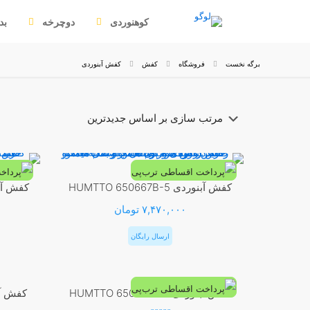
کوهنوردی
دوچرخه
بد
برگه نخست
فروشگاه
کفش
کفش آبنوردی
کفش آبنوردی HUMTTO 650667B-5
کفش آبنوردی -4
۷,۴۷۰,۰۰۰
تومان
ارسال رایگان
این
محصول
کفش آبنوردی HUMTTO 650667A-3
دارای