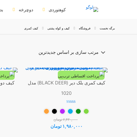
کوهنوردی
دوچرخه
بد
برگه نخست
فروشگاه
کیف و کوله پشتی
کیف کمری
کیف کمری بلک دیر (BLACK DEER) مدل
-19%
1020
نمره
5.00
از 5
۲,۴۳۰,۰۰۰
تومان
قیمت
قیمت
۱,۹۸۰,۰۰۰
تومان
اصلی:
فعلی:
این