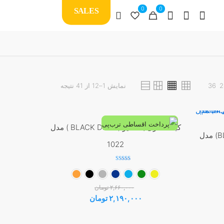
0
0
SALES
Sorted
2
36
نمایش 1–12 از 41 نتیجه
by
latest
کیف کمری بلک دیر ( BLACK DEER ) مدل
کیف کمری بلک دیر (BLACK DEER) مدل
-18%
1022
نمره
5.00
از 5
۲,۶۶۰,۰۰۰
تومان
قیمت
قیمت
۲,۱۹۰,۰۰۰
تومان
ت
اصلی:
فعلی:
این
: