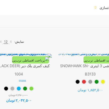
نسازی
نمایش:
6
12
4
کیف دوشی 3 لیتری SNOWHAWK SN-
-17%
1004
B3133
نمره
5.00
۱,۸۵۲,۵۰۰
تومان
از 5
۲,۴۷۰,۰۰۰
تومان
این
قیمت
قیم
۲,۰۴۲,۵۰۰
تومان
محصول
اصلی:
فعلی
این